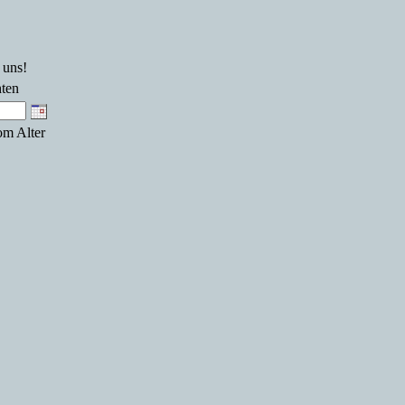
 uns!
hten
om Alter