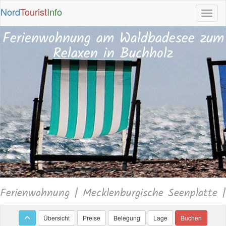
Nord
Tourist
Info
Ferienwohnung am Waldbadesee zum
Relaxen in Buchholz
Ferienwohnung | Mecklenburgische Seenplatte |
Übersicht
Preise
Belegung
Lage
Buchen