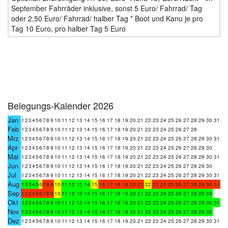
September Fahrräder inklusive, sonst 5 Euro/ Fahrrad/ Tag
oder 2,50 Euro/ Fahrrad/ halber Tag * Boot und Kanu je pro
Tag 10 Euro, pro halber Tag 5 Euro
Belegungs-Kalender 2026
Jan
1
2
3
4
5
6
7
8
9
10
11
12
13
14
15
16
17
18
19
20
21
22
23
24
25
26
27
28
29
30
31
Feb
1
2
3
4
5
6
7
8
9
10
11
12
13
14
15
16
17
18
19
20
21
22
23
24
25
26
27
28
Mrz
1
2
3
4
5
6
7
8
9
10
11
12
13
14
15
16
17
18
19
20
21
22
23
24
25
26
27
28
29
30
31
Apr
1
2
3
4
5
6
7
8
9
10
11
12
13
14
15
16
17
18
19
20
21
22
23
24
25
26
27
28
29
30
Mai
1
2
3
4
5
6
7
8
9
10
11
12
13
14
15
16
17
18
19
20
21
22
23
24
25
26
27
28
29
30
31
Jun
1
2
3
4
5
6
7
8
9
10
11
12
13
14
15
16
17
18
19
20
21
22
23
24
25
26
27
28
29
30
Jul
1
2
3
4
5
6
7
8
9
10
11
12
13
14
15
16
17
18
19
20
21
22
23
24
25
26
27
28
29
30
31
Aug
1
2
3
4
5
6
7
8
9
10
11
12
13
14
15
16
17
18
19
20
21
22
23
24
25
26
27
28
29
30
31
Sep
1
2
3
4
5
6
7
8
9
10
11
12
13
14
15
16
17
18
19
20
21
22
23
24
25
26
27
28
29
30
Okt
1
2
3
4
5
6
7
8
9
10
11
12
13
14
15
16
17
18
19
20
21
22
23
24
25
26
27
28
29
30
31
Nov
1
2
3
4
5
6
7
8
9
10
11
12
13
14
15
16
17
18
19
20
21
22
23
24
25
26
27
28
29
30
Dez
1
2
3
4
5
6
7
8
9
10
11
12
13
14
15
16
17
18
19
20
21
22
23
24
25
26
27
28
29
30
31