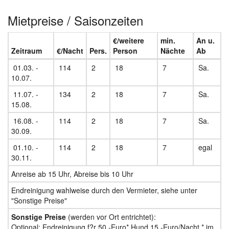
Mietpreise / Saisonzeiten
€/weitere
min.
An u.
Zeitraum
€/Nacht
Pers.
Person
Nächte
Ab
01.03. -
114
2
18
7
Sa.
10.07.
11.07. -
134
2
18
7
Sa.
15.08.
16.08. -
114
2
18
7
Sa.
30.09.
01.10. -
114
2
18
7
egal
30.11.
Anreise ab 15 Uhr, Abreise bis 10 Uhr
Endreinigung wahlweise durch den Vermieter, siehe unter
"Sonstige Preise"
Sonstige Preise
(werden vor Ort entrichtet):
Optional: Endreinigung f?r 50,-Euro* Hund 15,-Euro/Nacht * im