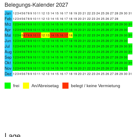
Belegungs-Kalender 2027
Jan
1
2
3
4
5
6
7
8
9
10
11
12
13
14
15
16
17
18
19
20
21
22
23
24
25
26
27
28
29
30
31
Feb
1
2
3
4
5
6
7
8
9
10
11
12
13
14
15
16
17
18
19
20
21
22
23
24
25
26
27
28
Mrz
1
2
3
4
5
6
7
8
9
10
11
12
13
14
15
16
17
18
19
20
21
22
23
24
25
26
27
28
29
30
31
Apr
1
2
3
4
5
6
7
8
9
10
11
12
13
14
15
16
17
18
19
20
21
22
23
24
25
26
27
28
29
30
Mai
1
2
3
4
5
6
7
8
9
10
11
12
13
14
15
16
17
18
19
20
21
22
23
24
25
26
27
28
29
30
31
Jun
1
2
3
4
5
6
7
8
9
10
11
12
13
14
15
16
17
18
19
20
21
22
23
24
25
26
27
28
29
30
Jul
1
2
3
4
5
6
7
8
9
10
11
12
13
14
15
16
17
18
19
20
21
22
23
24
25
26
27
28
29
30
31
Aug
1
2
3
4
5
6
7
8
9
10
11
12
13
14
15
16
17
18
19
20
21
22
23
24
25
26
27
28
29
30
31
Sep
1
2
3
4
5
6
7
8
9
10
11
12
13
14
15
16
17
18
19
20
21
22
23
24
25
26
27
28
29
30
Okt
1
2
3
4
5
6
7
8
9
10
11
12
13
14
15
16
17
18
19
20
21
22
23
24
25
26
27
28
29
30
31
Nov
1
2
3
4
5
6
7
8
9
10
11
12
13
14
15
16
17
18
19
20
21
22
23
24
25
26
27
28
29
30
Dez
1
2
3
4
5
6
7
8
9
10
11
12
13
14
15
16
17
18
19
20
21
22
23
24
25
26
27
28
29
30
31
frei
An/Abreisetag
belegt / keine Vermietung
Lage