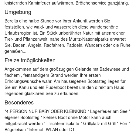
knisternden Kaminfeuer aufwärmen. Brötchenservice ganzjährig.
Umgebung
Bereits eine halbe Stunde vor Ihrer Ankunft werden Sie
feststellen, wie wald- und wasserreich diese wunderschöne
Urlaubsregion ist. Ein Stück unberührter Natur mit artenreicher
Tier- und Pflanzenwelt, nahe des Müritz-Nationalparks erwartet
Sie. Baden, Angeln, Radfahren, Paddeln, Wandern oder die Ruhe
genießen...
Freizeitmöglichkeiten
Angekommen auf dem großzügigen Gelände mit Badewiese und
flachem , feinsandigem Strand werden Ihre ersten
Erholungswünsche wahr. Am hauseigenen Bootssteg liegen für
Sie ein Kanu und ein Ruderboot bereit um den direkt am Haus
liegenden glasklaren See zu erkunden.
Besonderes
*4.PERSON NUR BABY ODER KLEINKIND * Lagerfeuer am See *
eigener Bootssteg * kleines Boot ohne Motor kann auch
mitgebracht werden * Tischtennisplatte * Grillplatz mit Grill * Fön *
Bügeleisen *Internet: WLAN oder D1