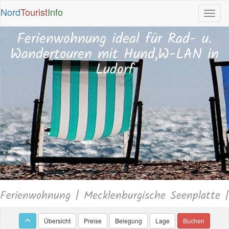
Nord
Tourist
Info
Ferienwohnung ideal für Rad- u.
Wandertouren mit Hund,W-LAN in
Ludorf
Ferienwohnung | Mecklenburgische Seenplatte |
Übersicht
Preise
Belegung
Lage
Buchen