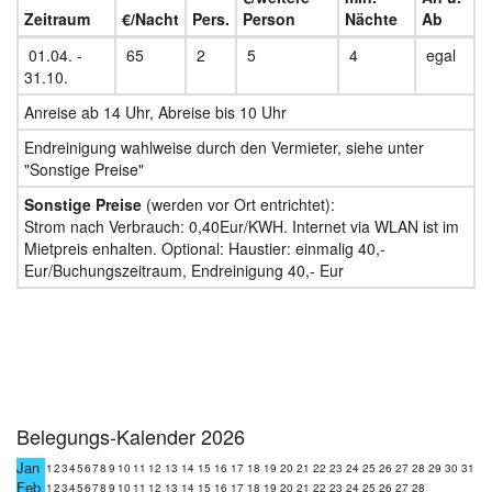
Zeitraum
€/Nacht
Pers.
Person
Nächte
Ab
01.04. -
65
2
5
4
egal
31.10.
Anreise ab 14 Uhr, Abreise bis 10 Uhr
Endreinigung wahlweise durch den Vermieter, siehe unter
"Sonstige Preise"
Sonstige Preise
(werden vor Ort entrichtet):
Strom nach Verbrauch: 0,40Eur/KWH. Internet via WLAN ist im
Mietpreis enhalten. Optional: Haustier: einmalig 40,-
Eur/Buchungszeitraum, Endreinigung 40,- Eur
Belegungs-Kalender 2026
Jan
1
2
3
4
5
6
7
8
9
10
11
12
13
14
15
16
17
18
19
20
21
22
23
24
25
26
27
28
29
30
31
Feb
1
2
3
4
5
6
7
8
9
10
11
12
13
14
15
16
17
18
19
20
21
22
23
24
25
26
27
28