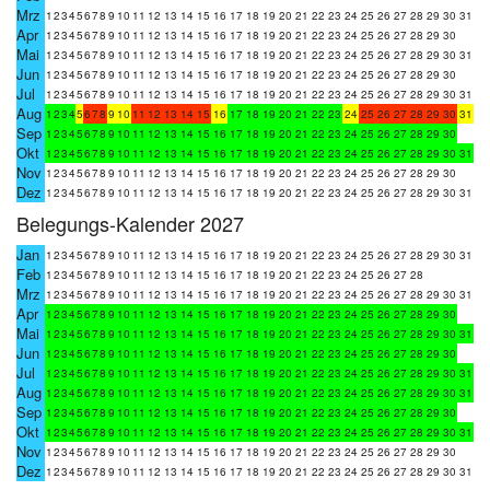
Mrz
1
2
3
4
5
6
7
8
9
10
11
12
13
14
15
16
17
18
19
20
21
22
23
24
25
26
27
28
29
30
31
Apr
1
2
3
4
5
6
7
8
9
10
11
12
13
14
15
16
17
18
19
20
21
22
23
24
25
26
27
28
29
30
Mai
1
2
3
4
5
6
7
8
9
10
11
12
13
14
15
16
17
18
19
20
21
22
23
24
25
26
27
28
29
30
31
Jun
1
2
3
4
5
6
7
8
9
10
11
12
13
14
15
16
17
18
19
20
21
22
23
24
25
26
27
28
29
30
Jul
1
2
3
4
5
6
7
8
9
10
11
12
13
14
15
16
17
18
19
20
21
22
23
24
25
26
27
28
29
30
31
Aug
1
2
3
4
5
6
7
8
9
10
11
12
13
14
15
16
17
18
19
20
21
22
23
24
25
26
27
28
29
30
31
Sep
1
2
3
4
5
6
7
8
9
10
11
12
13
14
15
16
17
18
19
20
21
22
23
24
25
26
27
28
29
30
Okt
1
2
3
4
5
6
7
8
9
10
11
12
13
14
15
16
17
18
19
20
21
22
23
24
25
26
27
28
29
30
31
Nov
1
2
3
4
5
6
7
8
9
10
11
12
13
14
15
16
17
18
19
20
21
22
23
24
25
26
27
28
29
30
Dez
1
2
3
4
5
6
7
8
9
10
11
12
13
14
15
16
17
18
19
20
21
22
23
24
25
26
27
28
29
30
31
Belegungs-Kalender 2027
Jan
1
2
3
4
5
6
7
8
9
10
11
12
13
14
15
16
17
18
19
20
21
22
23
24
25
26
27
28
29
30
31
Feb
1
2
3
4
5
6
7
8
9
10
11
12
13
14
15
16
17
18
19
20
21
22
23
24
25
26
27
28
Mrz
1
2
3
4
5
6
7
8
9
10
11
12
13
14
15
16
17
18
19
20
21
22
23
24
25
26
27
28
29
30
31
Apr
1
2
3
4
5
6
7
8
9
10
11
12
13
14
15
16
17
18
19
20
21
22
23
24
25
26
27
28
29
30
Mai
1
2
3
4
5
6
7
8
9
10
11
12
13
14
15
16
17
18
19
20
21
22
23
24
25
26
27
28
29
30
31
Jun
1
2
3
4
5
6
7
8
9
10
11
12
13
14
15
16
17
18
19
20
21
22
23
24
25
26
27
28
29
30
Jul
1
2
3
4
5
6
7
8
9
10
11
12
13
14
15
16
17
18
19
20
21
22
23
24
25
26
27
28
29
30
31
Aug
1
2
3
4
5
6
7
8
9
10
11
12
13
14
15
16
17
18
19
20
21
22
23
24
25
26
27
28
29
30
31
Sep
1
2
3
4
5
6
7
8
9
10
11
12
13
14
15
16
17
18
19
20
21
22
23
24
25
26
27
28
29
30
Okt
1
2
3
4
5
6
7
8
9
10
11
12
13
14
15
16
17
18
19
20
21
22
23
24
25
26
27
28
29
30
31
Nov
1
2
3
4
5
6
7
8
9
10
11
12
13
14
15
16
17
18
19
20
21
22
23
24
25
26
27
28
29
30
Dez
1
2
3
4
5
6
7
8
9
10
11
12
13
14
15
16
17
18
19
20
21
22
23
24
25
26
27
28
29
30
31