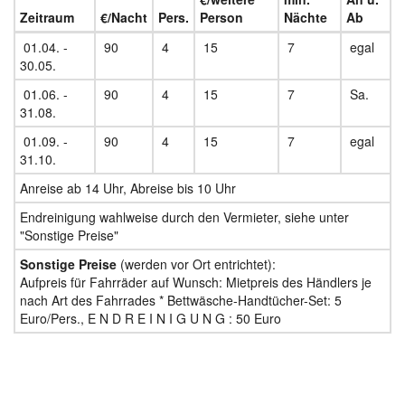
Zeitraum
€/Nacht
Pers.
Person
Nächte
Ab
01.04. -
90
4
15
7
egal
30.05.
01.06. -
90
4
15
7
Sa.
31.08.
01.09. -
90
4
15
7
egal
31.10.
Anreise ab 14 Uhr, Abreise bis 10 Uhr
Endreinigung wahlweise durch den Vermieter, siehe unter
"Sonstige Preise"
Sonstige Preise
(werden vor Ort entrichtet):
Aufpreis für Fahrräder auf Wunsch: Mietpreis des Händlers je
nach Art des Fahrrades * Bettwäsche-Handtücher-Set: 5
Euro/Pers., E N D R E I N I G U N G : 50 Euro