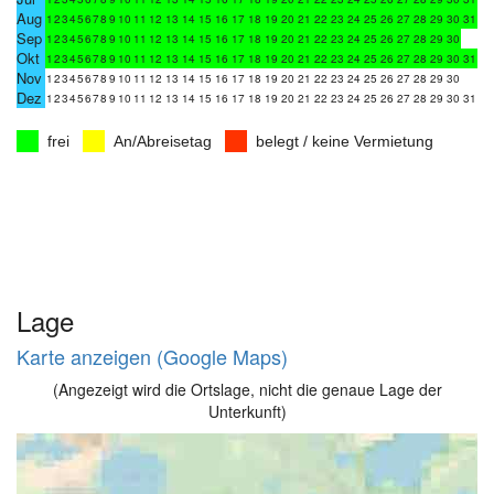
Aug
1
2
3
4
5
6
7
8
9
10
11
12
13
14
15
16
17
18
19
20
21
22
23
24
25
26
27
28
29
30
31
Sep
1
2
3
4
5
6
7
8
9
10
11
12
13
14
15
16
17
18
19
20
21
22
23
24
25
26
27
28
29
30
Okt
1
2
3
4
5
6
7
8
9
10
11
12
13
14
15
16
17
18
19
20
21
22
23
24
25
26
27
28
29
30
31
Nov
1
2
3
4
5
6
7
8
9
10
11
12
13
14
15
16
17
18
19
20
21
22
23
24
25
26
27
28
29
30
Dez
1
2
3
4
5
6
7
8
9
10
11
12
13
14
15
16
17
18
19
20
21
22
23
24
25
26
27
28
29
30
31
frei
An/Abreisetag
belegt / keine Vermietung
Lage
Karte anzeigen (Google Maps)
(Angezeigt wird die Ortslage, nicht die genaue Lage der
Unterkunft)