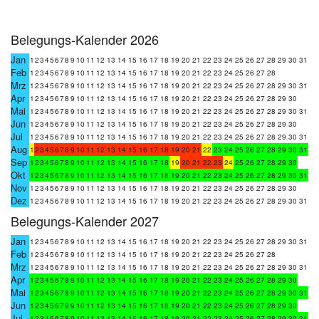
Belegungs-Kalender 2026
Jan
1
2
3
4
5
6
7
8
9
10
11
12
13
14
15
16
17
18
19
20
21
22
23
24
25
26
27
28
29
30
31
Feb
1
2
3
4
5
6
7
8
9
10
11
12
13
14
15
16
17
18
19
20
21
22
23
24
25
26
27
28
Mrz
1
2
3
4
5
6
7
8
9
10
11
12
13
14
15
16
17
18
19
20
21
22
23
24
25
26
27
28
29
30
31
Apr
1
2
3
4
5
6
7
8
9
10
11
12
13
14
15
16
17
18
19
20
21
22
23
24
25
26
27
28
29
30
Mai
1
2
3
4
5
6
7
8
9
10
11
12
13
14
15
16
17
18
19
20
21
22
23
24
25
26
27
28
29
30
31
Jun
1
2
3
4
5
6
7
8
9
10
11
12
13
14
15
16
17
18
19
20
21
22
23
24
25
26
27
28
29
30
Jul
1
2
3
4
5
6
7
8
9
10
11
12
13
14
15
16
17
18
19
20
21
22
23
24
25
26
27
28
29
30
31
Aug
1
2
3
4
5
6
7
8
9
10
11
12
13
14
15
16
17
18
19
20
21
22
23
24
25
26
27
28
29
30
31
Sep
1
2
3
4
5
6
7
8
9
10
11
12
13
14
15
16
17
18
19
20
21
22
23
24
25
26
27
28
29
30
Okt
1
2
3
4
5
6
7
8
9
10
11
12
13
14
15
16
17
18
19
20
21
22
23
24
25
26
27
28
29
30
31
Nov
1
2
3
4
5
6
7
8
9
10
11
12
13
14
15
16
17
18
19
20
21
22
23
24
25
26
27
28
29
30
Dez
1
2
3
4
5
6
7
8
9
10
11
12
13
14
15
16
17
18
19
20
21
22
23
24
25
26
27
28
29
30
31
Belegungs-Kalender 2027
Jan
1
2
3
4
5
6
7
8
9
10
11
12
13
14
15
16
17
18
19
20
21
22
23
24
25
26
27
28
29
30
31
Feb
1
2
3
4
5
6
7
8
9
10
11
12
13
14
15
16
17
18
19
20
21
22
23
24
25
26
27
28
Mrz
1
2
3
4
5
6
7
8
9
10
11
12
13
14
15
16
17
18
19
20
21
22
23
24
25
26
27
28
29
30
31
Apr
1
2
3
4
5
6
7
8
9
10
11
12
13
14
15
16
17
18
19
20
21
22
23
24
25
26
27
28
29
30
Mai
1
2
3
4
5
6
7
8
9
10
11
12
13
14
15
16
17
18
19
20
21
22
23
24
25
26
27
28
29
30
31
Jun
1
2
3
4
5
6
7
8
9
10
11
12
13
14
15
16
17
18
19
20
21
22
23
24
25
26
27
28
29
30
Jul
1
2
3
4
5
6
7
8
9
10
11
12
13
14
15
16
17
18
19
20
21
22
23
24
25
26
27
28
29
30
31