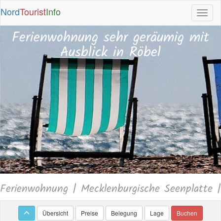
Nord
Tourist
Info
Ferienwohnung sehr geräumig mit
Ausblick in Röbel
Ferienwohnung | Mecklenburgische Seenplatte |
Übersicht
Preise
Belegung
Lage
Buchen